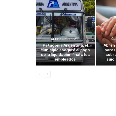
ÚLTIMAS NOTICIAS
ÚL
Patagonia Argentina: el
Abren 
Municipio aseguró el pago
para 
de la liquidación final a los
sobre
empleados
suic