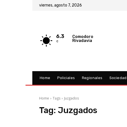
viernes, agosto 7, 2026
6.3
Comodoro
Rivadavia
C
Home
Policiales
Regionales
Sociedad
Home
Tags
Juzgados
Tag:
Juzgados