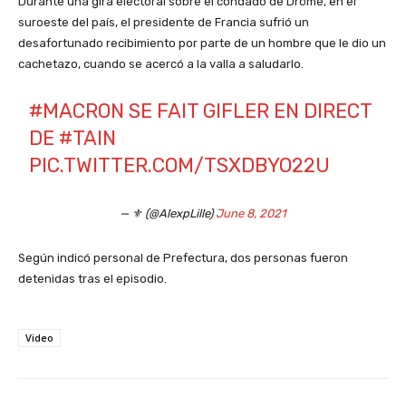
Durante una gira electoral sobre el condado de Dröme, en el
suroeste del país, el presidente de Francia sufrió un
desafortunado recibimiento por parte de un hombre que le dio un
cachetazo, cuando se acercó a la valla a saludarlo.
#MACRON
SE FAIT GIFLER EN DIRECT
DE
#TAIN
PIC.TWITTER.COM/TSXDBYO22U
— ⚜️ (@AlexpLille)
June 8, 2021
Según indicó personal de Prefectura, dos personas fueron
detenidas tras el episodio.
Video