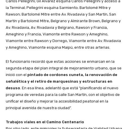
Carlos Pellegrini; Gil Álvarez esquina Carlos Pellegrini y acceso a
la Terminal; Pellegrini esquina Sarmiento; Bartolomé Mitre y
Rawson; Bartolomé Mitre entre Av. Rivadavia y San Martín, San
Martín y Bartolomé Mitre, Belgrano y Almirante Brown, Belgrano y
Av. Rivadavia, Av. Rivadavia y Belgrano, Rawson y Francia,
Ameghino y Francia, Viamonte entre Rawson y Ameghino,
Viamonte entre Rawson y Dorrego, Viamonte entre Av. Rivadavia
y Ameghino, Viamonte esquina Maipú, entre otras arterias.
El funcionario recordó que estas acciones se enmarcan en la
segunda etapa del plan integral de mejoramiento urbano, que se
inició con el
pintado de cordones cuneta, la renovación de
señalética y el retiro de marquesinas y estructuras en
desuso
. En esa línea, adelantó que está “planificando el nuevo
programa de veredas para la calle San Martín, con el objetivo de
unificar el diseño y mejorar la accesibilidad peatonal en la
principal avenida de nuestra ciudad”.
Trabajos viales en el Camino Centenario
Por otro lado, este miércoles la Subsecretaría de Vialidad Urbana,