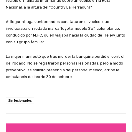
recibió un llamado informando sobre un vuelco en la Ruta
Nacional, a la altura del “Country La Herradura”.
Al llegar al lugar, uniformados constataron el vuelco, que
involucraba un rodado marca Toyota modelo SW4 color blanco,
conducido por M.F.C, quien viajaba hacia la ciudad de Trelew junto
con su grupo familiar.
La mujer manifestó que tras morder la banquina perdió el control
del rodado. No sé registraron personas lesionadas, pero a modo
preventivo, se solicitó presencia del personal médico, arribó la
ambulancia del barrio 30 de octubre.
Sin lesionados