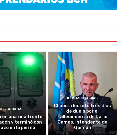
ÚLTIMAS NOTICIAS
Chubut decretó tres días
DESTACADAS
de duelo por el
o en una riña frente
fallecimiento de Darío
acén y terminó con
James, intendente de
lazo en la pierna
Gaiman