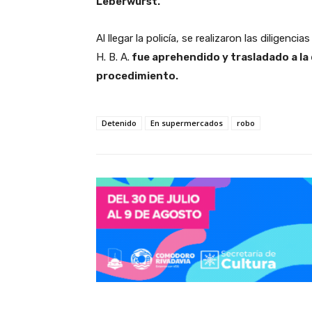
Leberwurst.
Al llegar la policía, se realizaron las diligenc
H. B. A.
fue aprehendido y trasladado a la 
procedimiento.
Detenido
En supermercados
robo