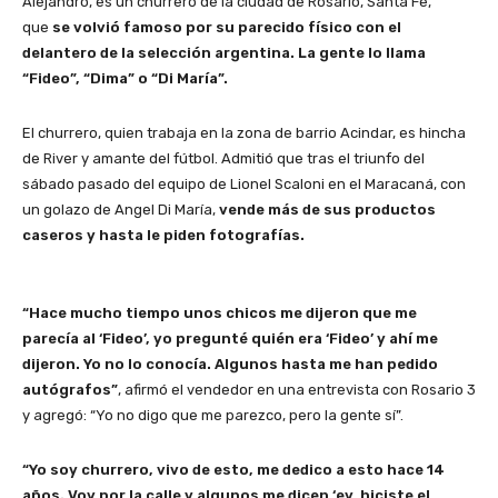
Alejandro, es un churrero de la ciudad de Rosario, Santa Fe,
que
se volvió famoso por su parecido físico con el
delantero de la selección argentina. La gente lo llama
“Fideo”, “Dima” o “Di María”.
El churrero, quien trabaja en la zona de barrio Acindar, es hincha
de River y amante del fútbol. Admitió que tras el triunfo del
sábado pasado del equipo de Lionel Scaloni en el Maracaná, con
un golazo de Angel Di María,
vende más de sus productos
caseros y hasta le piden fotografías.
“Hace mucho tiempo unos chicos me dijeron que me
parecía al ‘Fideo’, yo pregunté quién era ‘Fideo’ y ahí me
dijeron. Yo no lo conocía. Algunos hasta me han pedido
autógrafos”
, afirmó el vendedor en una entrevista con Rosario 3
y agregó: “Yo no digo que me parezco, pero la gente sí”.
“Yo soy churrero, vivo de esto, me dedico a esto hace 14
años. Voy por la calle y algunos me dicen ‘ey, hiciste el