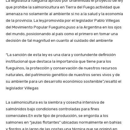
La legislatura fueguina aprobó por unanimidad el proyecto de ley
que prohíbe la salmonicultura en Tierra del Fuego;actividad que
amenaza no solamente al ambiente si no a la salud y la economía
de la provincia. La ley,promovida por el legislador Pablo Villegas
del Movimiento Popular Fueguino,puso a la Argentina en los ojos
del mundo, posicionando al país como el primero en tomar una
decisión de tal magnitud en cuanto al cuidado del ambiente
“La sanción de esta ley es una clara y contundente definición
institucional que destaca la importancia que tiene para los
fueguinos, la protección y conservación de nuestros recursos
naturales, del patrimonio genético de nuestros seres vivos y de
su ambiente para un desarrollo económico sostenible”,resaltó el
legislador Villegas
La salmonicultura es la siembra y cosecha intensiva de
salmónidos bajo condiciones controladas para fines
comerciales.En este tipo de producción, se engorda a los
salmones en “jaulas flotantes” ubicadas normalmente en bahías
y fiordos a lo largo de las costas,una técnica que se originó en