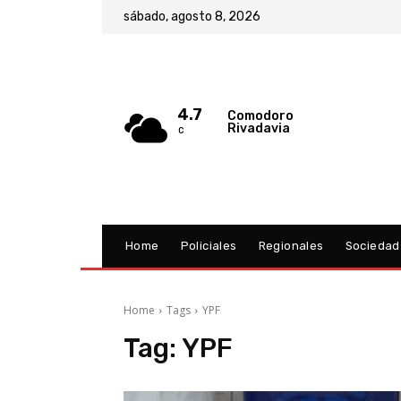
sábado, agosto 8, 2026
4.7
Comodoro
Rivadavia
C
Home
Policiales
Regionales
Sociedad
Home
Tags
YPF
Tag:
YPF