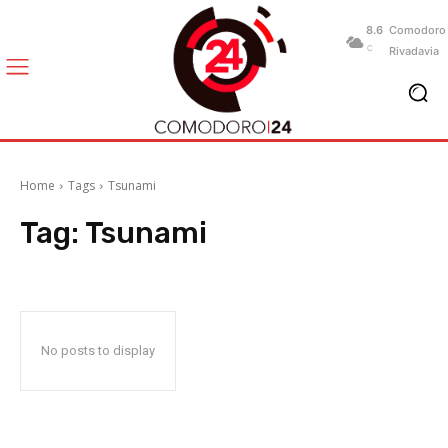
8.6
Comodoro
C
Rivadavia
Home
Tags
Tsunami
Tag:
Tsunami
No posts to display