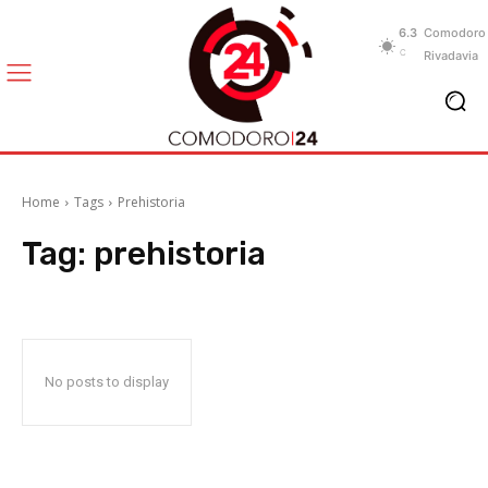
6.3
Comodoro
C
Rivadavia
Home
Tags
Prehistoria
Tag:
prehistoria
No posts to display