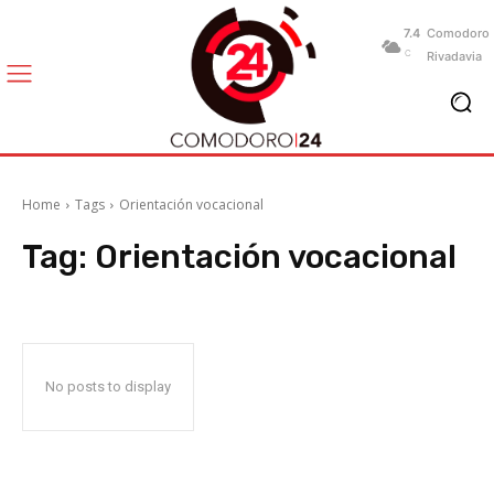
7.4
Comodoro
C
Rivadavia
Home
Tags
Orientación vocacional
Tag:
Orientación vocacional
No posts to display