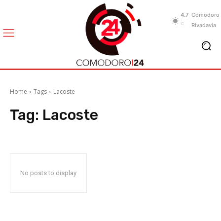
4.7
Comodoro
C
Rivadavia
Home
Tags
Lacoste
Tag:
Lacoste
No posts to display