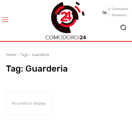
3
Comodoro
C
Rivadavia
Home
Tags
Guarderia
Tag:
Guarderia
No posts to display