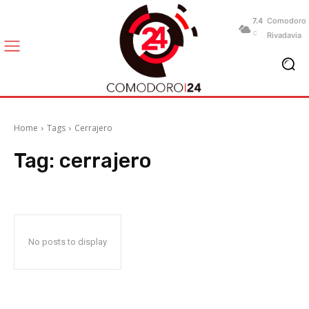
7.4
Comodoro
C
Rivadavia
Home
Tags
Cerrajero
Tag:
cerrajero
No posts to display