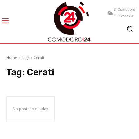
3
Comodoro
C
Rivadavia
Home
Tags
Cerati
Tag:
Cerati
No posts to display