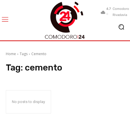
4.7
Comodoro
C
Rivadavia
Home
Tags
Cemento
Tag:
cemento
No posts to display