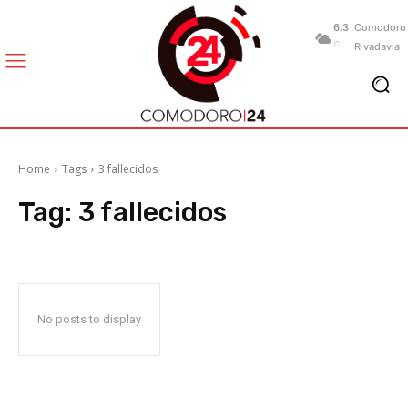
6.3
Comodoro
C
Rivadavia
Home
Tags
3 fallecidos
Tag:
3 fallecidos
No posts to display