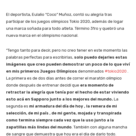
El deportista, Eulalio “Coco” Muñoz, contó su alegría tras
participar de los juegos olímpicos Tokio 2020, además de logar
una marca soñada para todo atleta. Término 31ro y quebró una
nueva marca en el olimpismo nacional.
“Tengo tanto para decir, pero no creo tener en este momento las
palabras perfectas para escribirlas,
solo puedo dejarles estas
imágenes que creo pueden demostrar un poco de lo que viví
en mis primeros Juegos Olímpicos
denominados
#tokio2020
.
La primera es de dos días antes de correr el maratón olímpico
donde después de entrenar decidí que
era momento de
retractar la alegría que tenía por el hecho de estar viviendo
esto acá en Sapporo junto a los mejores del mundo.
La
segunda es
mi armadura del día de hoy , la remera de mi
selección, de mi país , de mi gente, mojada y transpirada
como termina siempre cada vez que la uso junto a la
zapatillas más lindas del mundo
. También con alguna mancha
de sangre que demuestra que hoy era el día de darlo todo.