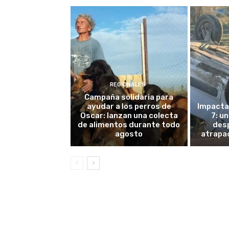
REGIONALES
Campaña solidaria para
ayudar a los perros de
Impacta
Oscar: lanzan una colecta
7: u
de alimentos durante todo
des
agosto
atrapad