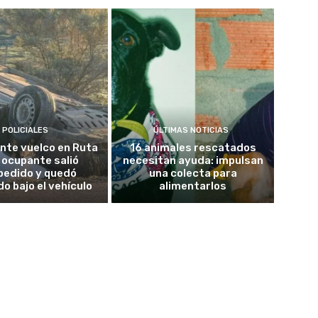
POLICIALES
ÚLTIMAS NOTICIAS
nte vuelco en Ruta
16 animales rescatados
n ocupante salió
necesitan ayuda: impulsan
pedido y quedó
una colecta para
o bajo el vehículo
alimentarlos