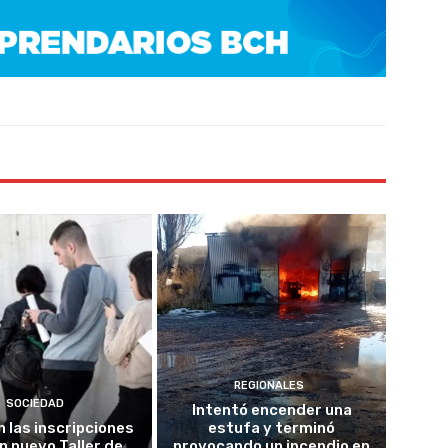
REGIONALES
SOCIEDAD
Intentó encender una
n las inscripciones
estufa y terminó
n nuevo Taller de
provocando un incendio en