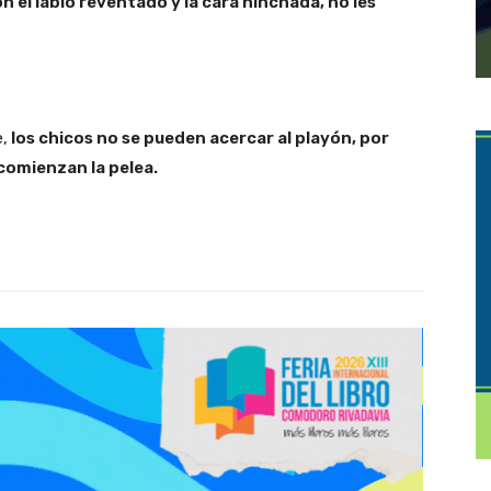
 el labio reventado y la cara hinchada, no les
e,
los chicos no se pueden acercar al playón, por
comienzan la pelea.