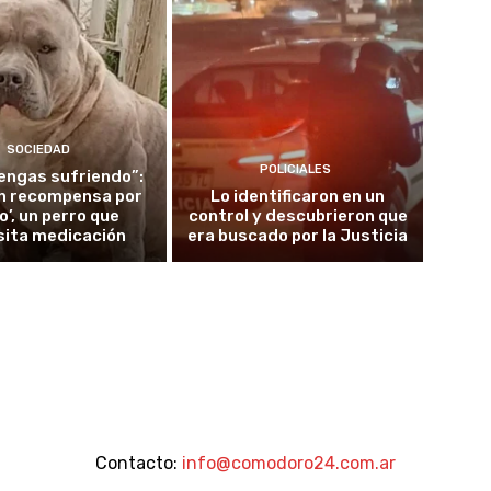
SOCIEDAD
POLICIALES
tengas sufriendo”:
n recompensa por
Lo identificaron en un
o’, un perro que
control y descubrieron que
sita medicación
era buscado por la Justicia
Contacto:
info@comodoro24.com.ar