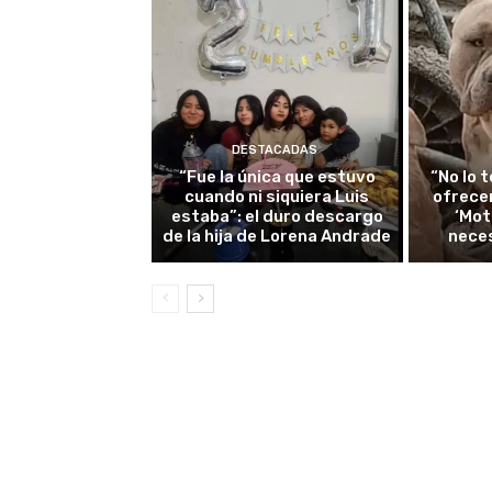
DESTACADAS
“Fue la única que estuvo
“No lo 
cuando ni siquiera Luis
ofrece
estaba”: el duro descargo
‘Mot
de la hija de Lorena Andrade
nece