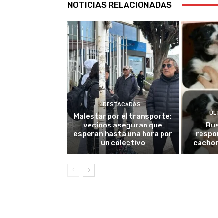
NOTICIAS RELACIONADAS
DESTACADAS
ÚL
Malestar por el transporte:
vecinos aseguran que
Bu
esperan hasta una hora por
respo
un colectivo
cachor