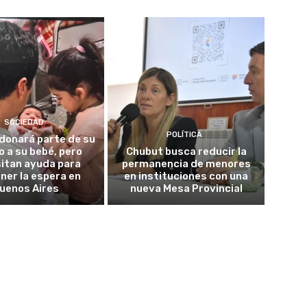
SOCIEDAD
POLÍTICA
donará parte de su
o a su bebé, pero
Chubut busca reducir la
itan ayuda para
permanencia de menores
ner la espera en
en instituciones con una
uenos Aires
nueva Mesa Provincial