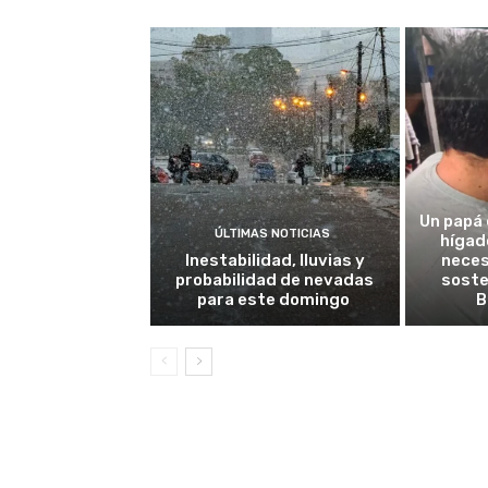
Un papá 
ÚLTIMAS NOTICIAS
hígad
Inestabilidad, lluvias y
neces
probabilidad de nevadas
soste
para este domingo
B