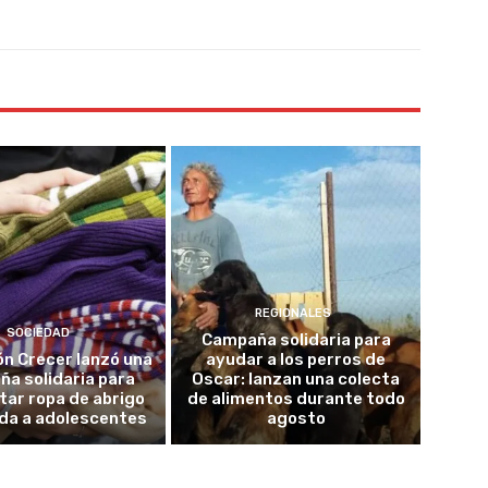
REGIONALES
SOCIEDAD
Campaña solidaria para
n Crecer lanzó una
ayudar a los perros de
a solidaria para
Oscar: lanzan una colecta
tar ropa de abrigo
de alimentos durante todo
da a adolescentes
agosto