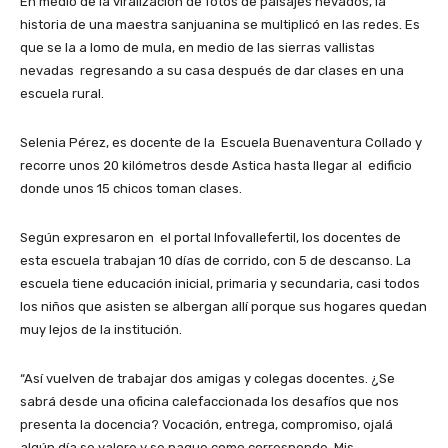
En medio de la viralización de fotos de paisajes nevados, la
historia de una maestra sanjuanina se multiplicó en las redes. Es
que se la a lomo de mula, en medio de las sierras vallistas
nevadas regresando a su casa después de dar clases en una
escuela rural.
Selenia Pérez, es docente de la Escuela Buenaventura Collado y
recorre unos 20 kilómetros desde Astica hasta llegar al edificio
donde unos 15 chicos toman clases.
Según expresaron en el portal Infovallefertil, los docentes de
esta escuela trabajan 10 días de corrido, con 5 de descanso. La
escuela tiene educación inicial, primaria y secundaria, casi todos
los niños que asisten se albergan allí porque sus hogares quedan
muy lejos de la institución.
“Así vuelven de trabajar dos amigas y colegas docentes. ¿Se
sabrá desde una oficina calefaccionada los desafíos que nos
presenta la docencia? Vocación, entrega, compromiso, ojalá
algún día se valore y se pague como corresponde. Mis