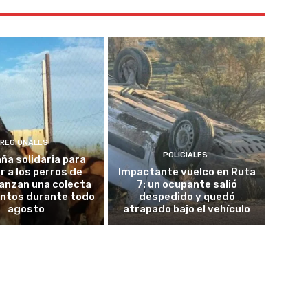
REGIONALES
POLICIALES
a solidaria para
r a los perros de
Impactante vuelco en Ruta
lanzan una colecta
7: un ocupante salió
entos durante todo
despedido y quedó
agosto
atrapado bajo el vehículo