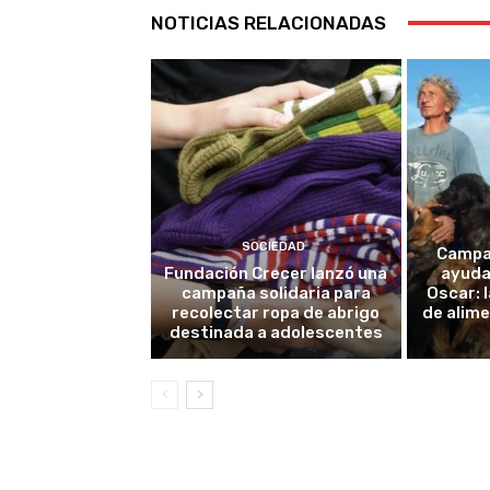
NOTICIAS RELACIONADAS
SOCIEDAD
Campañ
Fundación Crecer lanzó una
ayuda
campaña solidaria para
Oscar: 
recolectar ropa de abrigo
de alim
destinada a adolescentes