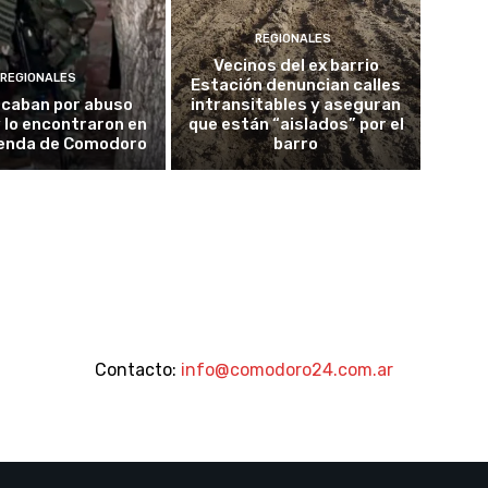
REGIONALES
Vecinos del ex barrio
REGIONALES
Estación denuncian calles
scaban por abuso
intransitables y aseguran
y lo encontraron en
que están “aislados” por el
ienda de Comodoro
barro
Contacto:
info@comodoro24.com.ar