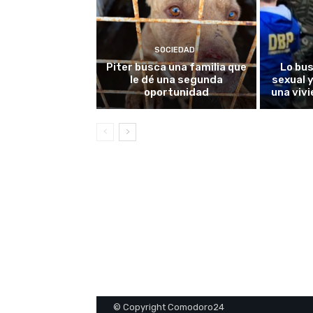
SOCIEDAD
Piter busca una familia que
Lo bu
le dé una segunda
sexual 
oportunidad
una viv
© Copyright Comodoro24