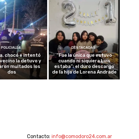
POLICIALES
DESTACADAS
ia, chocó e intentó
“Fue la única que estuvo
 vecino la detuvo y
cuando ni siquiera Luis
aron multados los
estaba”: el duro descargo
dos
de la hija de Lorena Andrade
Contacto:
info@comodoro24.com.ar