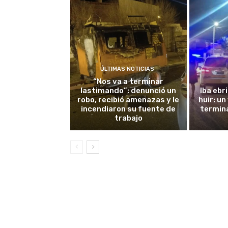
ÚLTIMAS NOTICIAS
“Nos va a terminar
lastimando”: denunció un
Iba ebr
robo, recibió amenazas y le
huir: un
incendiaron su fuente de
termin
trabajo