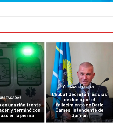
ÚLTIMAS NOTICIAS
Chubut decretó tres días
DESTACADAS
de duelo por el
o en una riña frente
fallecimiento de Darío
acén y terminó con
James, intendente de
lazo en la pierna
Gaiman