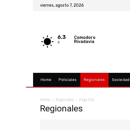
viernes, agosto 7, 2026
6.3
Comodoro
Rivadavia
C
Home
Policiales
Regionales
Sociedad
Home
Regionales
Page 532
Regionales