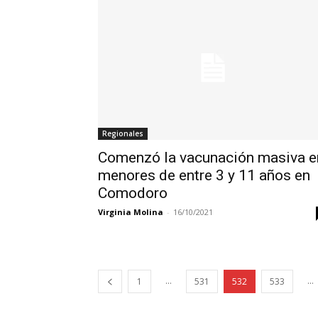
Regionales
Comenzó la vacunación masiva e
menores de entre 3 y 11 años en
Comodoro
Virginia Molina
-
16/10/2021
...
...
1
531
532
533