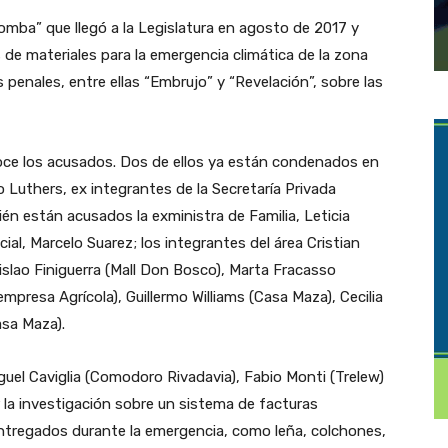
omba” que llegó a la Legislatura en agosto de 2017 y
de materiales para la emergencia climática de la zona
sas penales, entre ellas “Embrujo” y “Revelación”, sobre las
oce los acusados. Dos de ellos ya están condenados en
Luthers, ex integrantes de la Secretaría Privada
én están acusados la exministra de Familia, Leticia
al, Marcelo Suarez; los integrantes del área Cristian
islao Finiguerra (Mall Don Bosco), Marta Fracasso
(empresa Agrícola), Guillermo Williams (Casa Maza), Cecilia
sa Maza).
iguel Caviglia (Comodoro Rivadavia), Fabio Monti (Trelew)
 la investigación sobre un sistema de facturas
ntregados durante la emergencia, como leña, colchones,